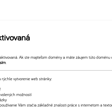
tivovaná
aktivovaná. Ak ste majiteľom domény a máte záujem túto doménu ď
osím
.
rýchle vytvorenie web stránky:
!
edvolených možností
rázky
používanie Vám stačia základné znalosti práce s internetom a text