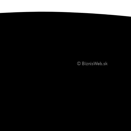
© BiznisWeb.sk