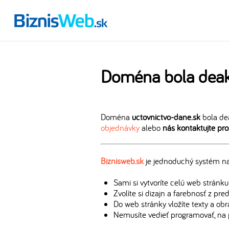
Doména bola deak
Doména
uctovnictvo-dane.sk
bola de
objednávky
alebo
nás kontaktujte pr
Biznisweb.sk
je jednoduchý systém na 
Sami si vytvoríte celú web stránku
Zvolíte si dizajn a farebnosť z pr
Do web stránky vložíte texty a ob
Nemusíte vedieť programovať, na 