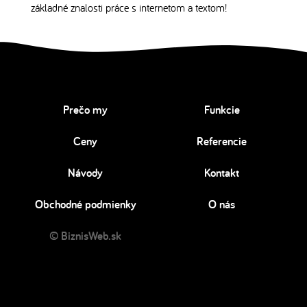
základné znalosti práce s internetom a textom!
Prečo my
Funkcie
Ceny
Referencie
Návody
Kontakt
Obchodné podmienky
O nás
© BiznisWeb.sk